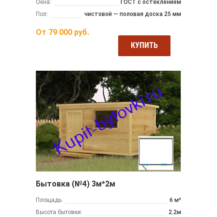
Окна:
ГОСТ с остеклением
Пол:
чистовой — половая доска 25 мм
От
79 000
руб.
КУПИТЬ
Бытовка (№4) 3м*2м
Площадь:
6 м²
Высота бытовки:
2.2м