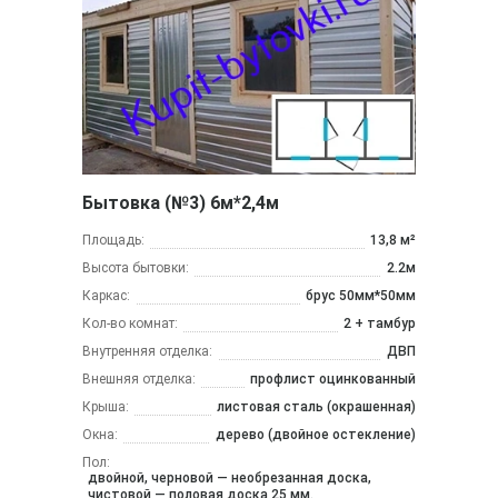
Бытовка (№3) 6м*2,4м
Площадь:
13,8 м²
Высота бытовки:
2.2м
Каркас:
брус 50мм*50мм
Кол-во комнат:
2 + тамбур
Внутренняя отделка:
ДВП
Внешняя отделка:
профлист оцинкованный
Крыша:
листовая сталь (окрашенная)
Окна:
дерево (двойное остекление)
Пол:
двойной, черновой — необрезанная доска,
чистовой — половая доска 25 мм.