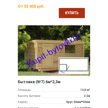
От
55 000
руб.
КУПИТЬ
Бытовка (№7) 6м*2,3м
Площадь:
13,8 м²
Высота бытовки:
2.2м
Каркас:
брус 50мм*50мм
Кол-во комнат:
1 + тамбур