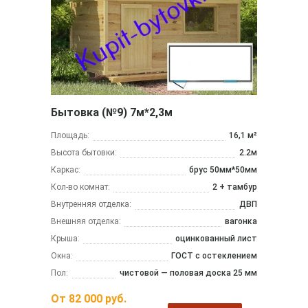
Бытовка (№9) 7м*2,3м
Площадь:
16,1 м²
Высота бытовки:
2.2м
Каркас:
брус 50мм*50мм
Кол-во комнат:
2 + тамбур
Внутренняя отделка:
ДВП
Внешняя отделка:
вагонка
Крыша:
оцинкованный лист
Окна:
ГОСТ с остеклением
Пол:
чистовой — половая доска 25 мм
От
82 000
руб.