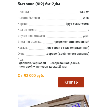
Бытовка (№2) 6м*2,4м
Площадь:
13,8 м²
Высота бытовки:
2.2м
Каркас:
брус 50мм*50мм
Кол-во комнат:
2
Внутренняя отделка:
ДВП
Внешняя отделка:
профлист оцинкованный
Крыша:
листовая сталь (окрашенная)
Окна:
дерево (двойное остекление)
Пол:
двойной, черновой — необрезанная доска,
чистовой — половая доска 25 мм.
От
92 000
руб.
КУПИТЬ