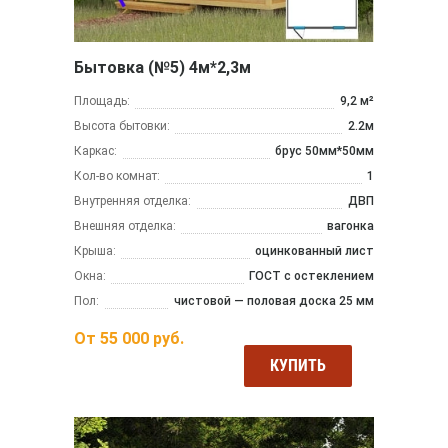
Бытовка (№5) 4м*2,3м
Площадь:
9,2 м²
Высота бытовки:
2.2м
Каркас:
брус 50мм*50мм
Кол-во комнат:
1
Внутренняя отделка:
ДВП
Внешняя отделка:
вагонка
Крыша:
оцинкованный лист
Окна:
ГОСТ с остеклением
Пол:
чистовой — половая доска 25 мм
От
55 000
руб.
КУПИТЬ