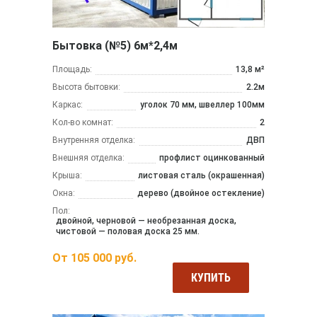
Бытовка (№5) 6м*2,4м
Площадь:
13,8 м²
Высота бытовки:
2.2м
Каркас:
уголок 70 мм, швеллер 100мм
Кол-во комнат:
2
Внутренняя отделка:
ДВП
Внешняя отделка:
профлист оцинкованный
Крыша:
листовая сталь (окрашенная)
Окна:
дерево (двойное остекление)
Пол:
двойной, черновой — необрезанная доска,
чистовой — половая доска 25 мм.
От
105 000
руб.
КУПИТЬ